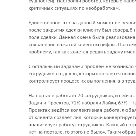
сущностей). Настроили роботов, которые нап
критичных ситуациях по необработкам.
Единственное, что на данный момент не реали
после закрытия сделки клиенту был совершён а
поле сделки. Данная схема была реализована 
сохранение нажатой клиентом цифры. Поэтому
проблему, так как хочется решить задачу име
С остальными задачами проблем не возникло 
сотрудников отделов, которых касаются новов
контролирует процесс их выполнения, а в тр
На портале работает 70 сотрудников, и сейчас
Задач и Проектов, 71% набрали Лайки, 67% - Ч
Проектах ведётся коллективная работа, любая
от клиента создаёт лид, который конвертирует
анализирует работу сотрудников. Каждый сотру
нет на портале, то этого не было». Таким об