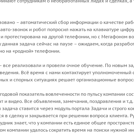
оминают сотрудникам о необработанных лидах и сделках, 
зовано – автоматический сбор информации о качестве раб
вто-звонок и робот попросил нажать на клавиатуре цифру о
и протестирована на другой телефонии, но с Мегафоном во
 данная задача сейчас на паузе – ожидаем, когда разраб
нно на «родной» телефонии.
– все реализовали и провели очное обучение. По новым з
ведения. Всё время с нами контактирует уполномоченный с
удных и спорных ситуациях решает организационные вопрос
 годовой показатель вовлеченности по пульсу компании сост
ат и видео. Все объявления, замечания, поздравления и т.д
 задача ставится через модуль портала Задачи и строго 
ся в сделку и закрывается при решении вопроса клиента. 
дник знает, что у компании есть единое общее пространств
разом компании удалось сократить время на поиски нужной 