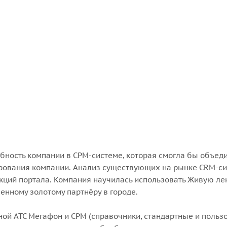
ность компании в CРM-системе, которая смогла бы объедин
рования компании. Анализ существующих на рынке CRM-си
кций портала. Компания научилась использовать Живую лент
енному золотому партнёру в городе.
ой АТС Мегафон и CРM (справочники, стандартные и пользо