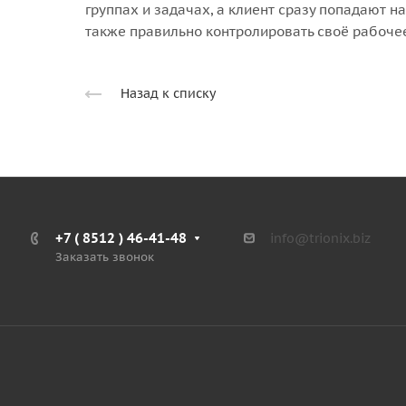
группах и задачах, а клиент сразу попадают на
также правильно контролировать своё рабочее 
Назад к списку
+7 ( 8512 ) 46-41-48
info@trionix.biz
Заказать звонок