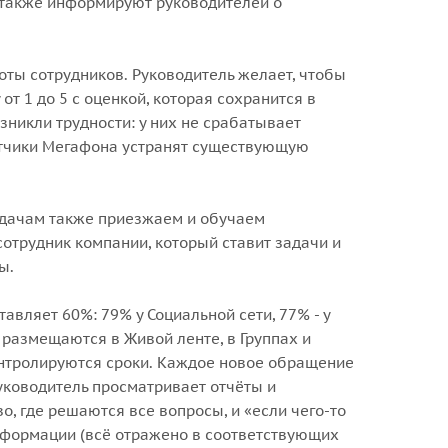
а также информируют руководителей о
оты сотрудников. Руководитель желает, чтобы
т 1 до 5 с оценкой, которая сохранится в
зникли трудности: у них не срабатывает
отчики Мегафона устранят существующую
адачам также приезжаем и обучаем
отрудник компании, который ставит задачи и
ы.
авляет 60%: 79% у Социальной сети, 77% - у
. размещаются в Живой ленте, в Группах и
контролируются сроки. Каждое новое обращение
Руководитель просматривает отчёты и
о, где решаются все вопросы, и «если чего-то
информации (всё отражено в соответствующих