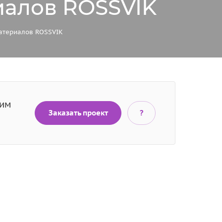
иалов ROSSVIK
атериалов ROSSVIK
тим
Заказать проект
?